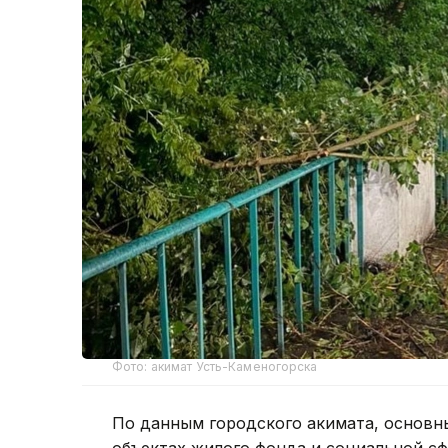
Фото: акимат Усть-Каменогорска
По данным городского акимата, основн
объектах жилого фонда и социальной с