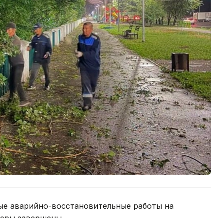
ые аварийно-восстановительные работы на
феры завершены.