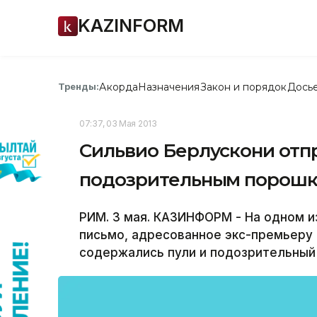
KAZINFORM
Акорда
Назначения
Закон и порядок
Дось
Тренды:
07:37, 03 Мая 2013
Сильвио Берлускони отпр
подозрительным порош
РИМ. 3 мая. КАЗИНФОРМ - На одном и
письмо, адресованное экс-премьеру 
содержались пули и подозрительный