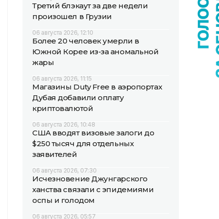
Третий блэкаут за две недели
произошел в Грузии
06 августа 2026, 12:10
Более 20 человек умерли в
Южной Корее из-за аномальной
жары
06 августа 2026, 11:15
Магазины Duty Free в аэропортах
Дубая добавили оплату
криптовалютой
06 августа 2026, 10:48
США вводят визовые залоги до
$250 тысяч для отдельных
заявителей
06 августа 2026, 07:30
Исчезновение Джунгарского
ханства связали с эпидемиями
оспы и голодом
06 августа 2026, 05:57