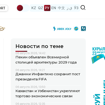
KZ
QZ
РУ
EN
中文
ق ز
ЎЗ
ORT
Новости по теме
06 августа 2026, 14:42
Пекин объявлен Всемирной
столицей архитектуры 2029 года
06 августа 2026, 14:21
Джанни Инфантино сохранит пост
президента FIFA
06 августа 2026, 13:50
Казахстан и Узбекистан укрепляют
торгово-экономические связи
06 августа 2026, 12:35