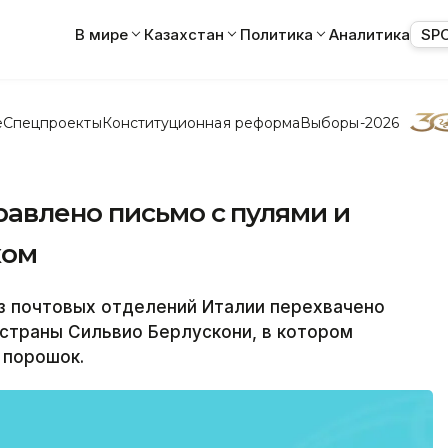
В мире
Казахстан
Политика
Аналитика
SP
е
Спецпроекты
Конституционная реформа
Выборы-2026
авлено письмо с пулями и
ком
з почтовых отделений Италии перехвачено
страны Сильвио Берлускони, в котором
 порошок.