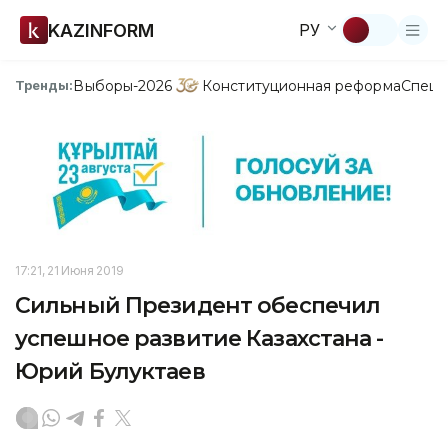
KAZINFORM
РУ
Выборы-2026
Конституционная реформа
Спецп
Тренды:
17:21, 21 Июня 2019
Сильный Президент обеспечил
успешное развитие Казахстана -
Юрий Булуктаев