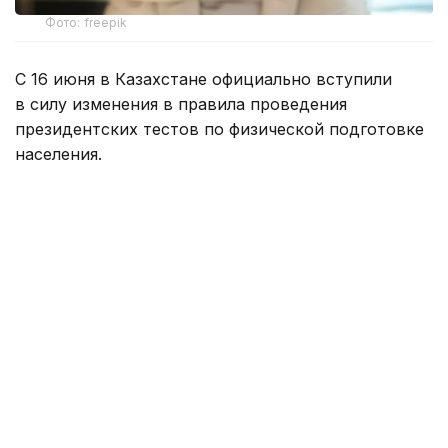
Фото: freepik
С 16 июня в Казахстане официально вступили
в силу изменения в правила проведения
президентских тестов по физической подготовке
населения.
Согласно обновленному документу, из названия
и текста правил исключено упоминание Первого
Президента Республики Казахстан — Елбасы.
Теперь документ называется: «Об утверждении
правил проведения президентских тестов
физической подготовленности населения
Республики Казахстан».
Речь идет о внесении правок в приказ и. о.
министра культуры и спорта от 21 ноября 2014
года № 103, ранее зарегистрированный в реестре