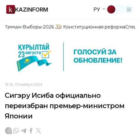
KAZINFORM
РУ
Выборы-2026
Конституционная реформа
Спецп
Тренды:
15:16, 11 Ноября 2024
Сигэру Исиба официально
переизбран премьер-министром
Японии