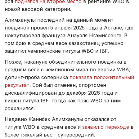
боя
поднялся на второе место
в рейтинге WBO в
новой весовой категории.
Алимханулы последний на данный момент
поединок провел 5 апреля 2025 года в Астане, где
нокаутировал француза Анауэля Нгамиссенге. В
том бою в среднем весе казахстанец успешно
защитил чемпионские титулы WBO и IBF.
Позже, накануне объединительного поединка в
среднем весе с чемпионом мира по версии WBA,
допинг-проба соперника
показала положительный
результат
. Бой был отменен, спортсмен
дисквалифицирован до декабря 2026 года и
лишен титула IBF, тогда как пояс WBO за ним
сохранился.
Недавно Жанибек Алимханулы отказался от
титула WBO в среднем весе и
заявил о переходе
в
более тяжелый вес - суперсредний.