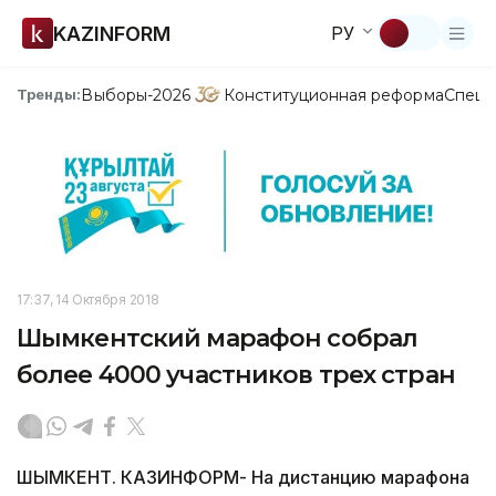
KAZINFORM
РУ
Выборы-2026
Конституционная реформа
Спецп
Тренды:
17:37, 14 Октября 2018
Шымкентский марафон собрал
более 4000 участников трех стран
ШЫМКЕНТ. КАЗИНФОРМ- На дистанцию марафона