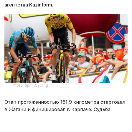
агентства Kazinform.
Фото: SprintCycling
Этап протяженностью 161,9 километра стартовал
в Жагани и финишировал в Карпаче. Судьба
победы решилась в концовке гонки, где впереди
осталась группа из трех гонщиков.
На заключительном километре один