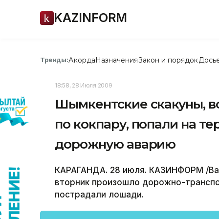
KAZINFORM
Акорда
Назначения
Закон и порядок
Дось
Тренды:
18:58, 28 Июля 2009
Шымкентские скакуны, в
по кокпару, попали на т
дорожную аварию
КАРАГАНДА. 28 июля. КАЗИНФОРМ /Вал
вторник произошло дорожно-транспо
пострадали лошади.