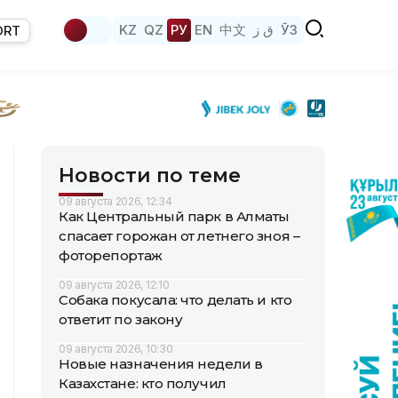
KZ
QZ
РУ
EN
中文
ق ز
ЎЗ
ORT
Новости по теме
09 августа 2026, 12:34
Как Центральный парк в Алматы
спасает горожан от летнего зноя –
фоторепортаж
09 августа 2026, 12:10
Собака покусала: что делать и кто
ответит по закону
09 августа 2026, 10:30
Новые назначения недели в
Казахстане: кто получил