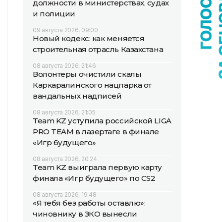
должности в министерствах, судах
и полиции
09 августа 2026, 09:00
Новый кодекс: как меняется
строительная отрасль Казахстана
08 августа 2026, 21:46
Волонтеры очистили скалы
Каркаралинского нацпарка от
вандальных надписей
08 августа 2026, 21:05
Team KZ уступила российской LIGA
PRO TEAM в лазертаге в финале
«Игр будущего»
08 августа 2026, 20:24
Team KZ выиграла первую карту
финала «Игр будущего» по CS2
08 августа 2026, 19:48
«Я тебя без работы оставлю»:
чиновнику в ЗКО вынесли