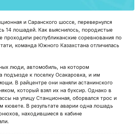
нционная и Саранского шоссе, перевернулся
ь 14 лошадей. Как выяснилось, породистые
де проходили республиканские соревнования по
стати, команда Южного Казахстана отличилась
ых люди, автомобиль, на котором
а подъезде к поселку Осакаровка, и им
ощи. В райцентре они наняли астанинского
ком, который взял их на буксир. Однако в
ассы на улицу Станционная, оборвался трос и
м кювете. В результате аварии одна лошадь
конюхов, находившиеся в кабине
али.