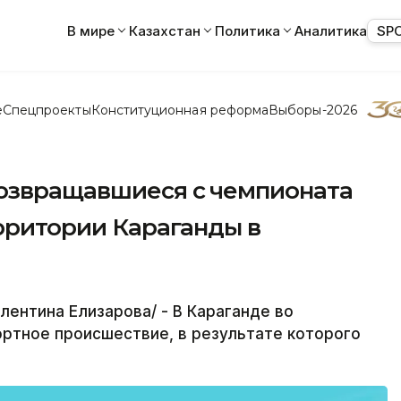
В мире
Казахстан
Политика
Аналитика
SP
е
Спецпроекты
Конституционная реформа
Выборы-2026
озвращавшиеся с чемпионата
ерритории Караганды в
ентина Елизарова/ - В Караганде во
ртное происшествие, в результате которого