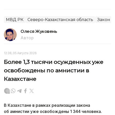
МВД РК
Северо-Казахстанская область
Закон и
Олеся Жуковень
Автор
12:38, 05 Августа 2026
Более 1,3 тысячи осужденных уже
освобождены по амнистии в
Казахстане
В Казахстане в рамках реализации закона
об амнистии уже освобождены 1 344 человека.