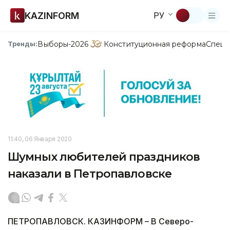
KAZINFORM
РУ
Выборы-2026
Конституционная реформа
Спецп
Тренды:
11:40, 06 Января 2020
Шумных любителей праздников
наказали в Петропавловске
ПЕТРОПАВЛОВСК. КАЗИНФОРМ – В Северо-