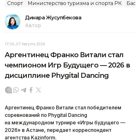
Спорт
Министерство туризма и спорта РК
Баск
Динара Жусупбекова
Автор
17:30, 07 Августа 2026
Аргентинец Франко Витали стал
чемпионом Игр Будущего — 2026 в
дисциплине Phygital Dancing
Аргентинец Франко Витали стал победителем
соревнований по Phygital Dancing
на международном турнире «Игры будущего —
2026» в Астане, передает корреспондент
агентства Kazinform.