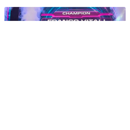
Фото: Адиль Нуртазин / Kazinform
В финальном противостоянии Витали встретился
с представительницей Франции Линой и одержал
победу со счетом 2:1. Аргентинец выиграл первый
и решающий третий раунды, завоевав золотую
медаль турнира.