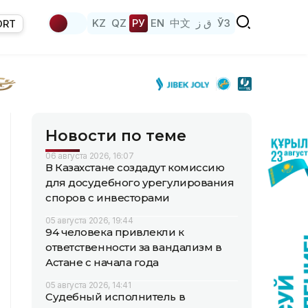
KZ
QZ
РУ
EN
中文
ق ز
ЎЗ
ORT
Новости по теме
06 августа 2026, 16:07
В Казахстане создадут комиссию
для досудебного урегулирования
споров с инвесторами
05 августа 2026, 19:44
94 человека привлекли к
ответственности за вандализм в
Астане с начала года
05 августа 2026, 14:41
Судебный исполнитель в