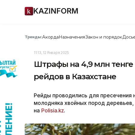
KAZINFORM
Акорда
Назначения
Закон и порядок
Дось
Тренды:
11:13, 12 Января 2025
Штрафы на 4,9 млн тенге
рейдов в Казахстане
Рейды проводились для пресечения н
молодняка хвойных пород деревьев, 
на
Polisia.kz
.