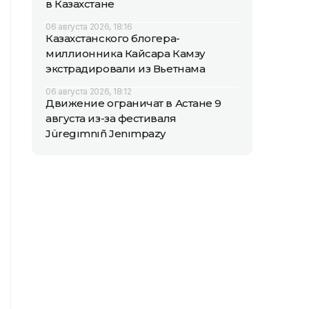
в Казахстане
06 августа 2026, 18:16
Казахстанского блогера-
миллионника Кайсара Камзу
экстрадировали из Вьетнама
06 августа 2026, 18:12
Движение ограничат в Астане 9
августа из-за фестиваля
Jüregımnıñ Jenımpazy