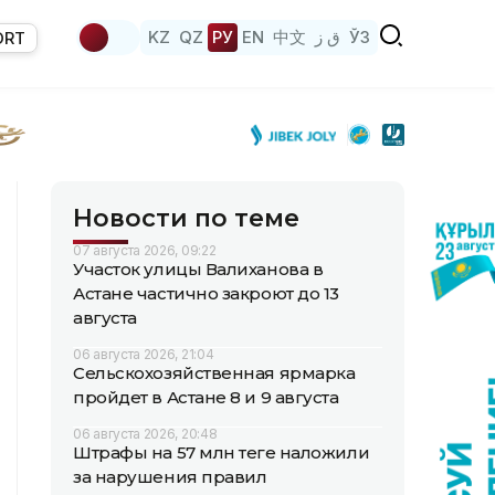
KZ
QZ
РУ
EN
中文
ق ز
ЎЗ
ORT
Новости по теме
07 августа 2026, 09:22
Участок улицы Валиханова в
Астане частично закроют до 13
августа
06 августа 2026, 21:04
Сельскохозяйственная ярмарка
пройдет в Астане 8 и 9 августа
06 августа 2026, 20:48
Штрафы на 57 млн теңге наложили
за нарушения правил