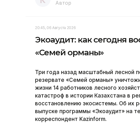
Автор
20:45, 06 Августа 2026
Экоаудит: как сегодня в
«Семей орманы»
Три года назад масштабный лесной 
резервате «Семей орманы» уничтожил
жизни 14 работников лесного хозяйс
катастроф в истории Казахстана в р
восстановлению экосистемы. Об их р
выпуске программы «Экоаудит» на те
корреспондент Kazinform.