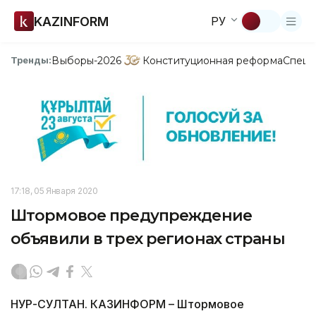
KAZINFORM
РУ
Выборы-2026
Конституционная реформа
Спецп
Тренды:
17:18, 05 Января 2020
Штормовое предупреждение
объявили в трех регионах страны
НУР-СУЛТАН. КАЗИНФОРМ – Штормовое