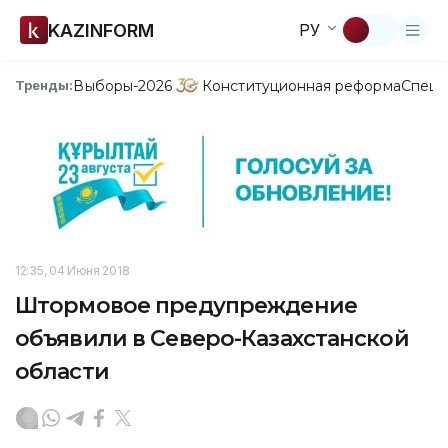
KAZINFORM
РУ
Выборы-2026
Конституционная реформа
Спецп
Тренды:
12:35, 04 Июня 2018
Штормовое предупреждение
объявили в Северо-Казахстанской
области