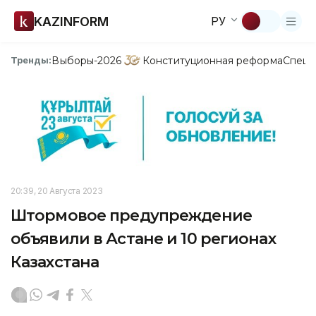
KAZINFORM
РУ
Выборы-2026
Конституционная реформа
Спецп
Тренды:
20:39, 20 Августа 2023
Штормовое предупреждение
объявили в Астане и 10 регионах
Казахстана