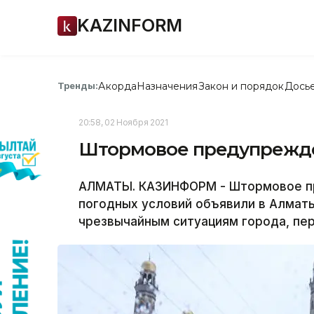
KAZINFORM
Акорда
Назначения
Закон и порядок
Дось
Тренды:
20:58, 02 Ноября 2021
Штормовое предупрежде
АЛМАТЫ. КАЗИНФОРМ - Штормовое пр
погодных условий объявили в Алмат
чрезвычайным ситуациям города, пе