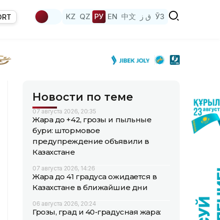
KZ
QZ
РУ
EN
中文
ق ز
ЎЗ
ORT
Новости по теме
07 августа 2026, 20:35
Жара до +42, грозы и пыльные
бури: штормовое
предупреждение объявили в
Казахстане
07 августа 2026, 14:26
Жара до 41 градуса ожидается в
Казахстане в ближайшие дни
06 августа 2026, 20:24
Грозы, град и 40-градусная жара: