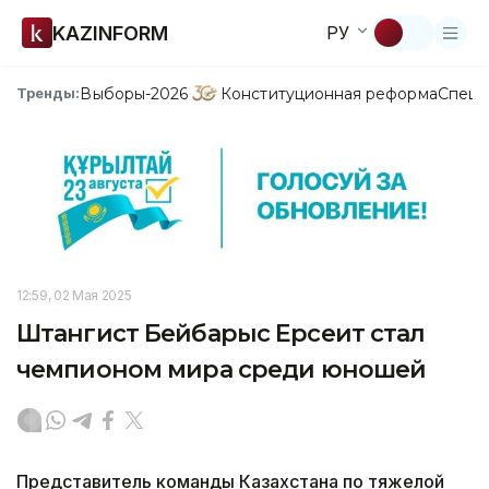
KAZINFORM
РУ
Выборы-2026
Конституционная реформа
Спецп
Тренды:
12:59, 02 Мая 2025
Штангист Бейбарыс Ерсеит стал
чемпионом мира среди юношей
Представитель команды Казахстана по тяжелой