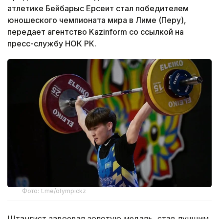
атлетике Бейбарыс Ерсеит стал победителем
юношеского чемпионата мира в Лиме (Перу),
передает агентство Kazinform со ссылкой на
пресс-службу НОК РК.
Фото: t.me/olympickz
Штангист завоевал золотую медаль, став лучшим