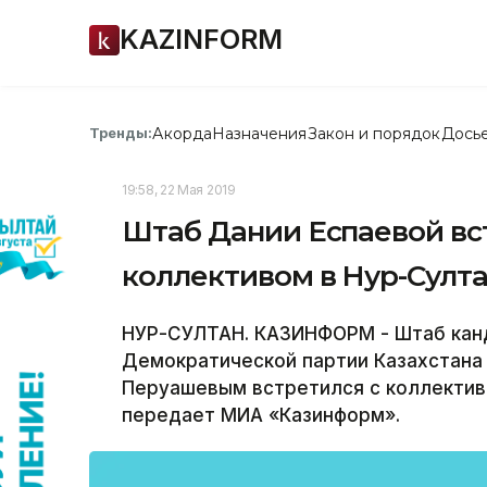
KAZINFORM
Акорда
Назначения
Закон и порядок
Дось
Тренды:
19:58, 22 Мая 2019
Штаб Дании Еспаевой вс
коллективом в Нур-Султ
НУР-СУЛТАН. КАЗИНФОРМ - Штаб канд
Демократической партии Казахстана 
Перуашевым встретился с коллектив
передает МИА «Казинформ».