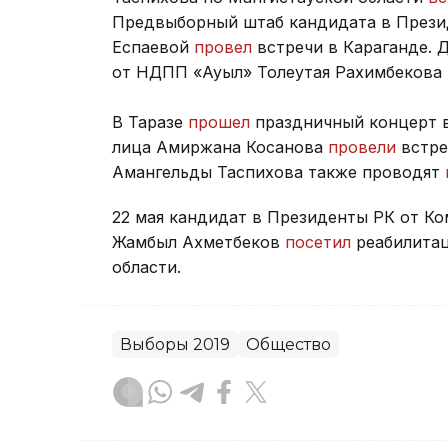
Предвыборный штаб кандидата в Прези
Еспаевой
провел
встречи в Караганде. 
от НДПП «Ауыл» Толеутая Рахимбекова
В Таразе
прошел
праздничный концерт в
лица Амиржана Косанова
провели
встре
Амангельды Таспихова также проводят
22 мая кандидат в Президенты РК от К
Жамбыл Ахметбеков
посетил
реабилитац
области.
Выборы 2019
Общество