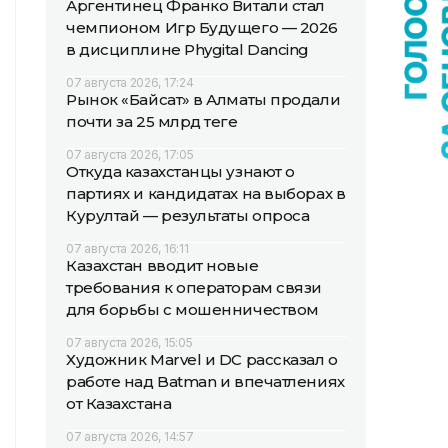
Аргентинец Франко Витали стал
чемпионом Игр Будущего — 2026
в дисциплине Phygital Dancing
07 августа 2026, 17:24
Рынок «Байсат» в Алматы продали
почти за 25 млрд теңге
07 августа 2026, 17:05
Откуда казахстанцы узнают о
партиях и кандидатах на выборах в
Курултай — результаты опроса
07 августа 2026, 16:11
Казахстан вводит новые
требования к операторам связи
для борьбы с мошенничеством
07 августа 2026, 15:05
Художник Marvel и DC рассказал о
работе над Batman и впечатлениях
от Казахстана
07 августа 2026, 14:57