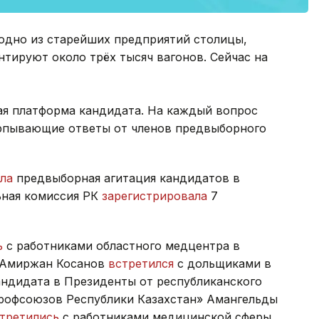
одно из старейших предприятий столицы,
онтируют около трёх тысяч вагонов. Сейчас на
ая платформа кандидата. На каждый вопрос
ерпывающие ответы от членов предвыборного
ла
предвыборная агитация кандидатов в
ьная комиссия РК
зарегистрировала
7
ь
с работниками областного медцентра в
 Амиржан Косанов
встретился
с дольщиками в
андидата в Президенты от республиканского
рофсоюзов Республики Казахстан» Амангельды
третились
с работниками медицинской сферы.