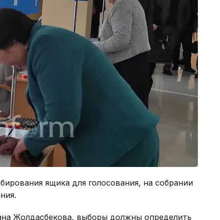
бирования ящика для голосования, на собрании
ния.
ана Жолдасбекова, выборы должны определить