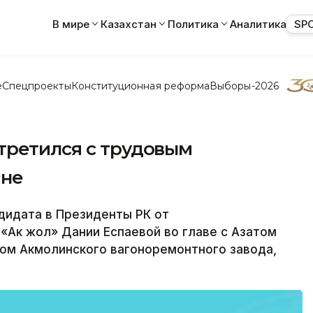
В мире
Казахстан
Политика
Аналитика
SP
е
Спецпроекты
Конституционная реформа
Выборы-2026
третился с трудовым
ане
идата в Президенты РК от
«Ак жол» Дании Еспаевой во главе с Азатом
ом Акмолинского вагоноремонтного завода,