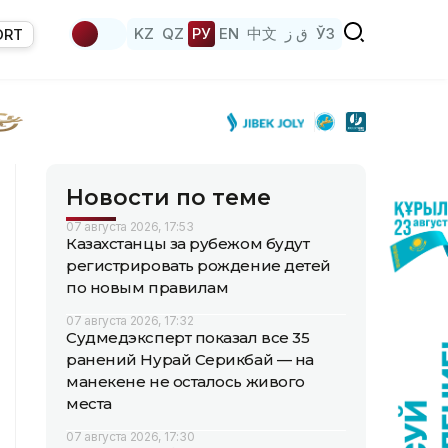
KZ
QZ
РУ
EN
中文
ق ز
ЎЗ
ORT
Новости по теме
07 августа 2026, 17:53
Казахстанцы за рубежом будут
регистрировать рождение детей
по новым правилам
07 августа 2026, 17:32
Судмедэксперт показал все 35
ранений Нурай Серикбай — на
манекене не осталось живого
места
07 августа 2026, 17:30