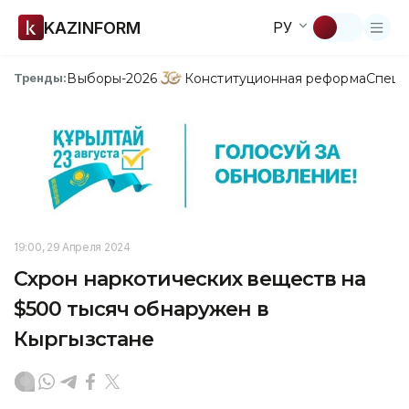
KAZINFORM
РУ
Выборы-2026
Конституционная реформа
Спецп
Тренды:
19:00, 29 Апреля 2024
Схрон наркотических веществ на
$500 тысяч обнаружен в
Кыргызстане