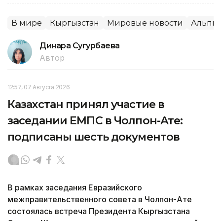
В мире
Кыргызстан
Мировые новости
Альпи
Динара Сугурбаева
Автор
12:57, 07 Августа 2026
Казахстан принял участие в
заседании ЕМПС в Чолпон-Ате:
подписаны шесть документов
В рамках заседания Евразийского
межправительственного совета в Чолпон-Ате
состоялась встреча Президента Кыргызстана