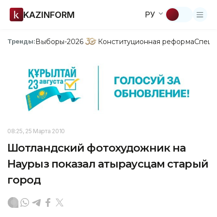
KAZINFORM
РУ
Выборы-2026
Конституционная реформа
Спецп
Тренды:
08:25, 25 Марта 2010
Шотландский фотохудожник на
Наурыз показал атыраусцам старый
город