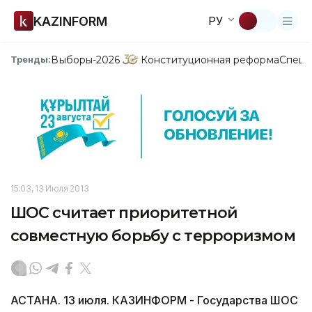
KAZINFORM
РУ
Выборы-2026
Конституционная реформа
Спецп
Тренды:
15:03, 13 Июля 2013
ШОС считает приоритетной
совместную борьбу с терроризмом
АСТАНА. 13 июля. КАЗИНФОРМ - Государства ШОС