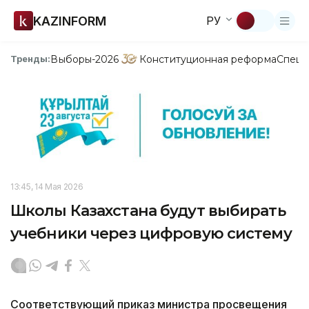
KAZINFORM
РУ
Выборы-2026
Конституционная реформа
Спецп
Тренды:
13:45, 14 Мая 2026
Школы Казахстана будут выбирать
учебники через цифровую систему
Соответствующий приказ министра просвещения