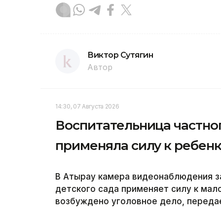
Виктор Сутягин
Автор
14:30, 07 Августа 2026
Воспитательница частног
применяла силу к ребенк
В Атырау камера видеонаблюдения за
детского сада применяет силу к мал
возбуждено уголовное дело, передае