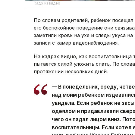
Кадр из видео
По словам родителей, ребенок посещал 
его беспокойное поведение они связыв
заметили кровь на ухе и следы укуса на
записи с камер видеонаблюдения.
На кадрах видно, как воспитательница тя
пытается силой уложить спать. По слов
протяжении нескольких дней.
— В понедельник, среду, четв
над моим ребенком издевались.
увидела. Если ребенок не зас
одеялом и придавливали сверху
чего он падал лицом вниз. Пот
воспитательницы. Если хотел е