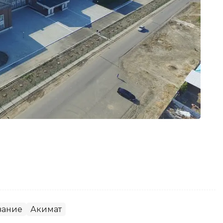
вание
Акимат