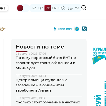
KZ
QZ
РУ
EN
中文
ق ز
ЎЗ
ORT
Новости по теме
08 августа 2026, 17:06
Почему пороговый балл ЕНТ не
гарантирует грант, объяснили в
Миннауки
08 августа 2026, 13:34
Центр помощи студентам с
заселением в общежития
заработал в Алматы
08 августа 2026, 13:14
Сколько стоит обучение в частных