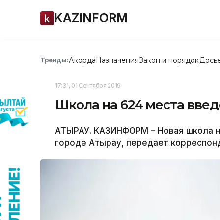
KAZINFORM
Акорда
Назначения
Закон и порядок
Дось
Тренды:
17:31, 01 Сентября 2019
Школа на 624 места введ
АТЫРАУ. КАЗИНФОРМ – Новая школа на
городе Атырау, передает корреспон