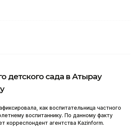
о детского сада в Атырау
у
фиксировала, как воспитательница частного
олетнему воспитаннику. По данному факту
т корреспондент агентства Kazinform.