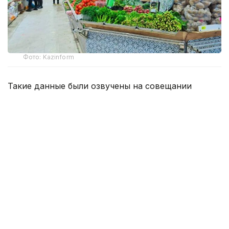
Фото: Kazinform
Такие данные были озвучены на совещании
по вопросам стабилизации цен на социально
значимые продовольственные товары и инфляции
под председательством заместителя Премьер-
министра — министра национальной экономики
Серика Жумангарина.
Как было отмечено на совещании, по итогам июня
годовая инфляция в стране составила 10,3%
против 10,4% месяцем ранее. При этом уровень
инфляции выше среднереспубликанского
сохраняется в 11 регионах. Самые высокие