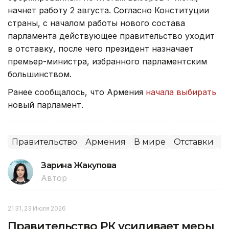
начнет работу 2 августа. Согласно Конституции
страны, с началом работы нового состава
парламента действующее правительство уходит
в отставку, после чего президент назначает
премьер-министра, избранного парламентским
большинством.
Ранее сообщалось, что Армения
начала выбирать
новый парламент.
Правительство
Армения
В мире
Отставки
П
Зарина Жакупова
Автор
21:31, 23 Июля 2026
Правительство РК усиливает меры