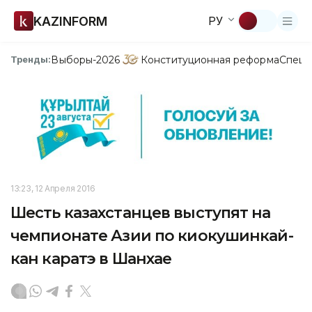
KAZINFORM
РУ
Выборы-2026
Конституционная реформа
Спецп
Тренды:
13:23, 12 Апреля 2016
Шесть казахстанцев выступят на
чемпионате Азии по киокушинкай-
кан каратэ в Шанхае