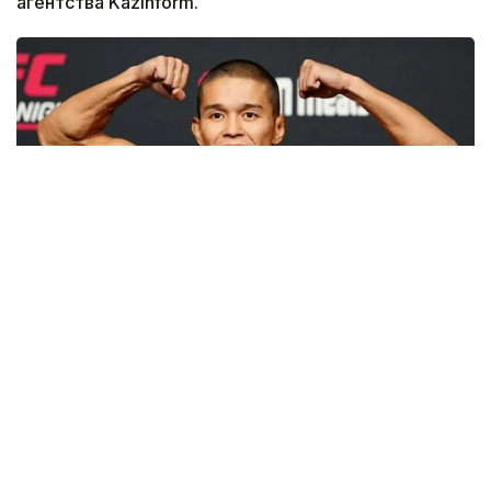
агентства Kazinform.
Фото: ufc.com
Казахстанский боец UFC Асу Алмабаев
официально подписал контракт с лигой ACBJJ,
специализирующейся на бразильском джиу-
джитсу и грэпплинге, присоединившись к ряду
звезд ММА, выступающих в данном