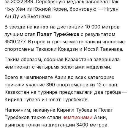
за 30:22.889. Серебряную медаль завоевал Пак
Чжу Хён из Южной Кореи, бронзовую — Нгуен
Ан Ду из Вьетнама.
В заезде на
каноэ
на дистанции 10 000 метров
лучшим стал
Полат Туребеков
с результатом
35:10.277. Второе и третье места заняли японские
спортсмены Такаюки Кокадзи и Иссэй Такэнака.
Таким образом, сборная Казахстана завершила
чемпионат с четырьмя золотыми медалями.
Всего в чемпионате Азии во всех категориях
приняли участие 390 спортсменов из 12 стран.
Казахстан на турнире представляли два гребца —
Кирилл Тубаев и Полат Туребеков.
Напомним, накануне Кирилл Тубаев и Полат
Туребеков также стали
чемпионами
Азии,
выиграв гонки на дистанции 3400 метров.