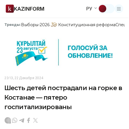
KAZINFORM
РУ
Выборы-2026
Конституционная реформа
Спецп
Тренды:
23:13, 22 Декабря 2024
Шесть детей пострадали на горке в
Костанае — пятеро
госпитализированы