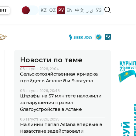
KZ
QZ
РУ
EN
中文
ق ز
ЎЗ
ORT
Новости по теме
06 августа 2026, 21:04
Сельскохозяйственная ярмарка
пройдет в Астане 8 и 9 августа
06 августа 2026, 20:48
Штрафы на 57 млн теңге наложили
за нарушения правил
благоустройства в Астане
06 августа 2026, 20:35
На линии Tarlan Astana впервые в
Казахстане задействовали