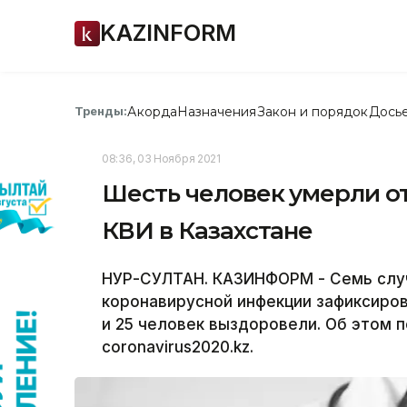
KAZINFORM
Акорда
Назначения
Закон и порядок
Дось
Тренды:
08:36, 03 Ноября 2021
Шесть человек умерли о
КВИ в Казахстане
НУР-СУЛТАН. КАЗИНФОРМ - Семь случ
коронавирусной инфекции зафиксиров
и 25 человек выздоровели. Об этом 
coronavirus2020.kz.