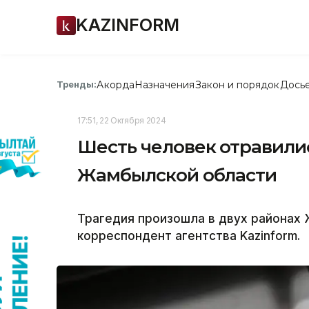
KAZINFORM
Акорда
Назначения
Закон и порядок
Дось
Тренды:
17:51, 22 Октября 2024
Шесть человек отравилис
Жамбылской области
Трагедия произошла в двух районах
корреспондент агентства Kazinform.