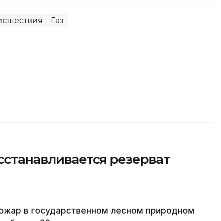
исшествия
Газ
осстанавливается резерват
пожар в государственном лесном природном