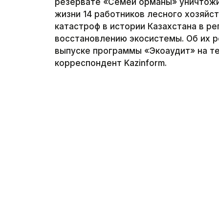
резервате «Семей орманы» уничтожил
жизни 14 работников лесного хозяйс
катастроф в истории Казахстана в р
восстановлению экосистемы. Об их р
выпуске программы «Экоаудит» на те
корреспондент Kazinform.