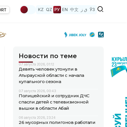
KZ
QZ
РУ
EN
中文
ق ز
ЎЗ
ORT
Новости по теме
07 августа 2026, 01:12
Девять человек утонули в
Атырауской области с начала
купального сезона
07 августа 2026, 00:43
Полицейский и сотрудник ДЧС
спасли детей с телевизионной
вышки в области Абай
06 августа 2026, 23:24
26 мусорных полигонов работали