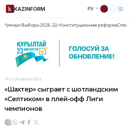
KAZINFORM
РУ
Выборы-2026
Конституционная реформа
Спецп
Тренды:
16:07, 09 Августа 2013
«Шахтер» сыграет c шотландским
«Селтиком» в плей-офф Лиги
чемпионов