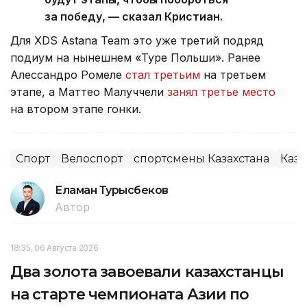
за победу, — сказал Кристиан.
Для XDS Astana Team это уже третий подряд
подиум на нынешнем «Туре Польши». Ранее
Алессандро Ромеле
стал третьим
на третьем
этапе, а Маттео Малуччели
занял третье место
на втором этапе гонки.
Спорт
Велоспорт
спортсмены Казахстана
Каза
Еламан Турысбеков
Автор
18:35, 06 Августа 2026
Два золота завоевали казахстанцы
на старте чемпионата Азии по