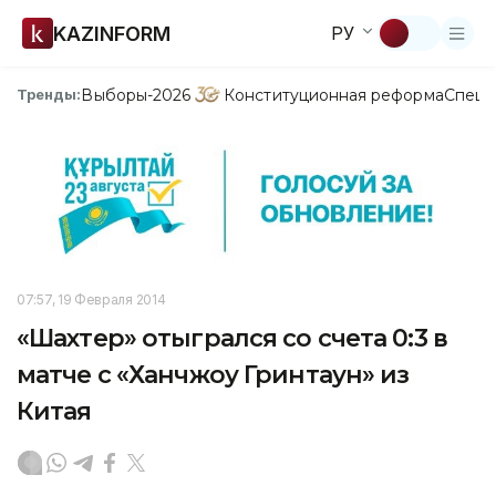
KAZINFORM
РУ
Выборы-2026
Конституционная реформа
Спецп
Тренды:
07:57, 19 Февраля 2014
«Шахтер» отыгрался со счета 0:3 в
матче с «Ханчжоу Гринтаун» из
Китая