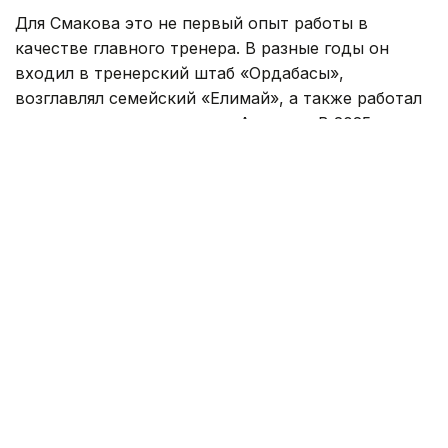
Для Смакова это не первый опыт работы в
качестве главного тренера. В разные годы он
входил в тренерский штаб «Ордабасы»,
возглавлял семейский «Елимай», а также работал
техническим директором «Астаны». В 2025 году
специалист руководил «Жетысу».
Под руководством Смакова «Елимай» добился
повышения в Премьер-лигу. После этого
специалист продолжил работу в «Астане» на
должности технического директора, а затем
возглавил «Жетысу».
Самат Смаков хорошо известен казахстанским
болельщикам и как футболист. За национальную
сборную Казахстана он провел 76 матчей. В
составе клубов становился чемпионом страны
шесть раз, а также четырежды признавался
лучшим футболистом Казахстана.