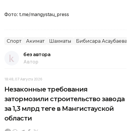
Фото: t.me/mangystau_press
Спорт
Акимат
Шахматы
Бибисара Асаубаева
без автора
Автор
18:48, 07 Августа 2026
Незаконные требования
затормозили строительство завода
за 1,3 млрд теңге в Мангистауской
области