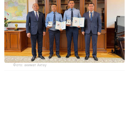
Фото: акимат Актау
30 июля на линию «102» поступило сообщение
о ребенке, находившемся с внешней стороны
открытого окна на десятом этаже одного
из жилых комплексов Актау. Ситуация
представляла непосредственную угрозу его
жизни.
На место происшествия оперативно прибыли