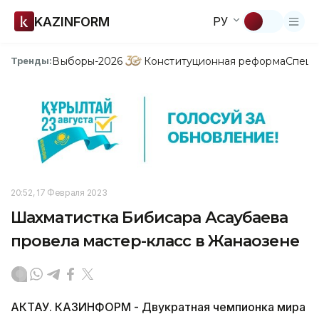
KAZINFORM
РУ
Выборы-2026
Конституционная реформа
Спецп
Тренды:
20:52, 17 Февраля 2023
Шахматистка Бибисара Асаубаева
провела мастер-класс в Жанаозене
АКТАУ. КАЗИНФОРМ - Двукратная чемпионка мира