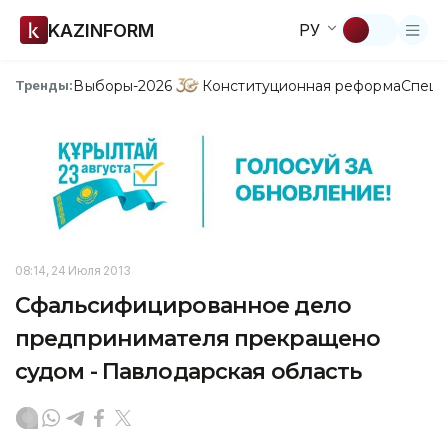
KAZINFORM
РУ
Выборы-2026
Конституционная реформа
Спецп
Тренды:
08:14, 24 Июля 2013
Сфальсифицированное дело
предпринимателя прекращено
судом - Павлодарская область