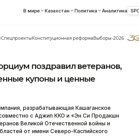
В мире
Казахстан
Политика
Аналитика
SP
е
Спецпроекты
Конституционная реформа
Выборы-2026
орциум поздравил ветеранов,
енные купоны и ценные
компания, разрабатывающая Кашаганское
совместно с Аджип ККО и «Эн Си Продакшн
еранов Великой Отечественной войны и
областей от имени Северо-Каспийского