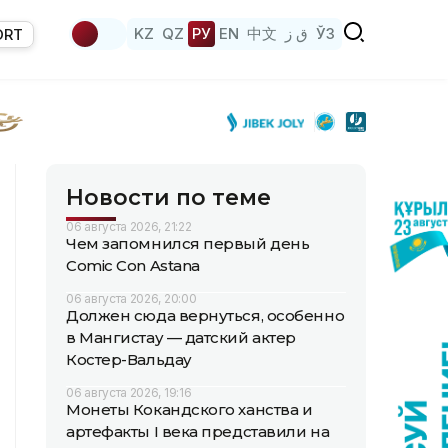
KZ
QZ
РУ
EN
中文
ق ز
ЎЗ
ORT
Новости по теме
06 августа 2026, 21:22
Чем запомнился первый день
Comic Con Astana
06 августа 2026, 20:00
Должен сюда вернуться, особенно
в Мангистау — датский актер
Костер-Вальдау
06 августа 2026, 19:16
Монеты Кокандского ханства и
артефакты I века представили на