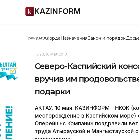
KAZINFORM
Акорда
Назначения
Закон и порядок
Дось
Тренды:
16:23, 10 Мая 2013
Северо-Каспийский конс
вручив им продовольств
подарки
АКТАУ. 10 мая. КАЗИНФОРМ - НКОК (
месторождение в Каспийском море) 
Оперейшнс Компани» поздравили вет
труда Атырауской и Мангыстауской 