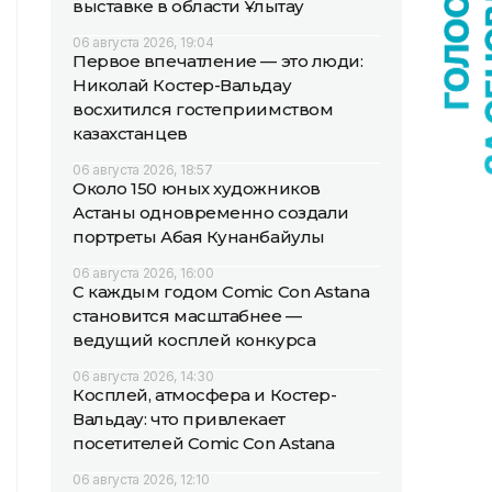
выставке в области Ұлытау
06 августа 2026, 19:04
Первое впечатление — это люди:
Николай Костер-Вальдау
восхитился гостеприимством
казахстанцев
06 августа 2026, 18:57
Около 150 юных художников
Астаны одновременно создали
портреты Абая Кунанбайулы
06 августа 2026, 16:00
С каждым годом Comic Con Astana
становится масштабнее —
ведущий косплей конкурса
06 августа 2026, 14:30
Косплей, атмосфера и Костер-
Вальдау: что привлекает
посетителей Comic Con Astana
06 августа 2026, 12:10