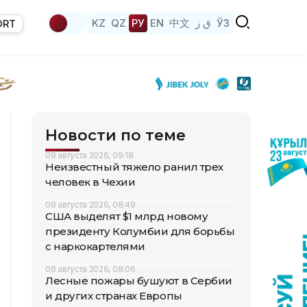
KZ
QZ
РУ
EN
中文
ق ز
ЎЗ
ORT
Новости по теме
08 августа 2026, 09:18
Неизвестный тяжело ранил трех
человек в Чехии
08 августа 2026, 08:49
США выделят $1 млрд новому
президенту Колумбии для борьбы
с наркокартелями
08 августа 2026, 08:06
Лесные пожары бушуют в Сербии
и других странах Европы