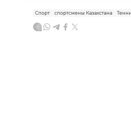
Спорт
спортсмены Казахстана
Тенн
Динара Жусупбекова
Автор
20:42, 07 Августа 2026
Баскетбольный клуб «Ас
деятельность
В Комитете спорта и физической кул