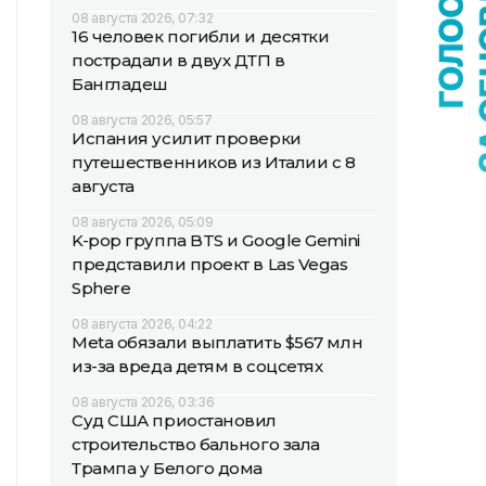
08 августа 2026, 07:32
16 человек погибли и десятки
пострадали в двух ДТП в
Бангладеш
08 августа 2026, 05:57
Испания усилит проверки
путешественников из Италии с 8
августа
08 августа 2026, 05:09
K-pop группа BTS и Google Gemini
представили проект в Las Vegas
Sphere
08 августа 2026, 04:22
Meta обязали выплатить $567 млн
из-за вреда детям в соцсетях
08 августа 2026, 03:36
Суд США приостановил
строительство бального зала
Трампа у Белого дома