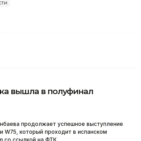
сти
тка вышла в полуфинал
енбаева продолжает успешное выступление
и W75, который проходит в испанском
m со ссылкой на ФТК.