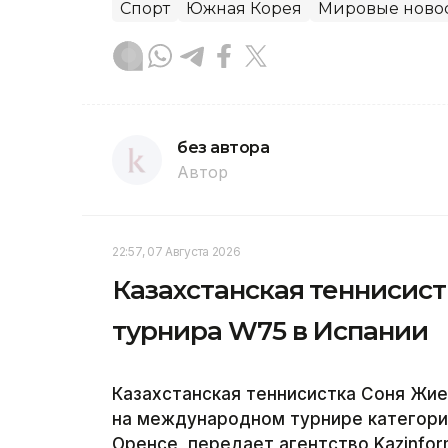
Спорт
Южная Корея
Мировые ново
без автора
Автор
22:57, 07 Августа 2026
Казахстанская теннисис
турнира W75 в Испании
Казахстанская теннисистка Соня Жи
на международном турнире категори
Оренсе, передает агентство Kazinfor