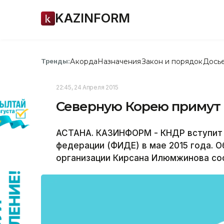
KAZINFORM
Акорда
Назначения
Закон и порядок
Дось
Тренды:
22:45, 24 Апреля 2015
Северную Корею примут
АСТАНА. КАЗИНФОРМ - КНДР вступит
федерации (ФИДЕ) в мае 2015 года. О
организации Кирсана Илюмжинова со