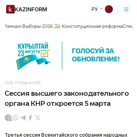
KAZINFORM
РУ
Выборы-2026
Конституционная реформа
Спецп
Тренды:
11:06, 03 Марта 2025
Сессия высшего законодательного
органа КНР откроется 5 марта
Третья сессия Всекитайского собрания народных