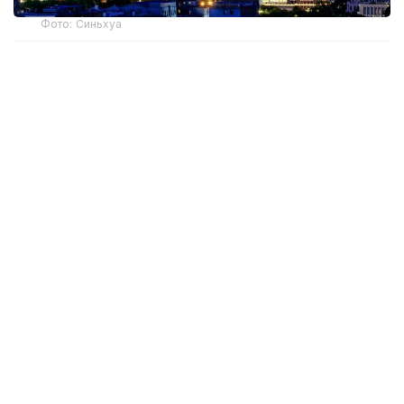
Фото: Синьхуа
Новые правила смягчают ограничения на покупку
жилья для семей, не имеющих пекинской
прописки, и повышают лимиты кредитов за счет
общественного фонда жилищного строительства
до 3,4 млн юаней (около 505 тыс долларов США).
Для физических лиц без местной прописки,
которые хотят приобрести жилье в пределах
пятой кольцевой автодороги, срок уплаты
взносов в систему социального страхования
или подоходного налога сокращен с двух лет
до одного года. Это соответствует требованиям,
действующим для районов за пределами пятой
кольцевой автодороги.
Также увеличен лимит кредита за счет