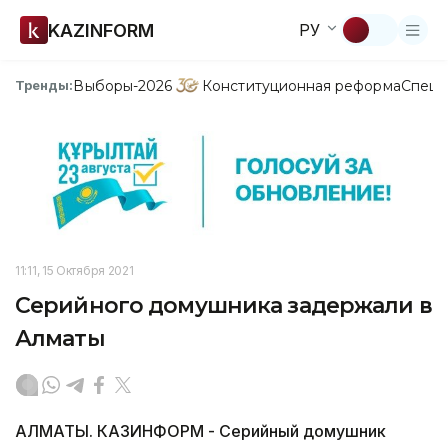
KAZINFORM
РУ
Выборы-2026
Конституционная реформа
Спецп
Тренды:
11:11, 15 Октября 2021
Серийного домушника задержали в
Алматы
АЛМАТЫ. КАЗИНФОРМ - Серийный домушник