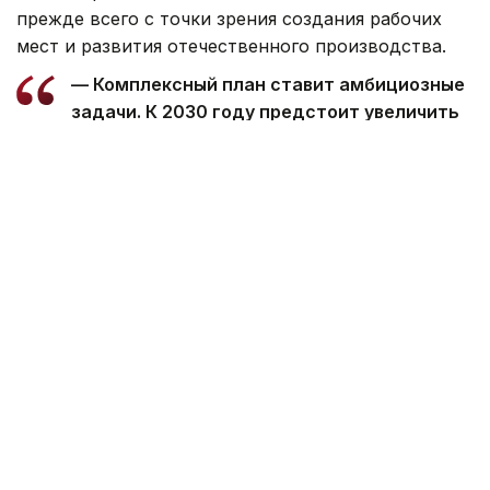
прежде всего с точки зрения создания рабочих
мест и развития отечественного производства.
— Комплексный план ставит амбициозные
задачи. К 2030 году предстоит увеличить
объем переработки сырья в 1,5–2 раза,
создать порядка 40 тыс. рабочих мест
и реализовать 35 инвестиционных
проектов. Государство готово
поддерживать предприятия, которые
увеличивают локализацию и развивают
производство. При этом Комплексный план
останется гибким документом
и при необходимости будет
дорабатываться с учетом практики его
реализации, — подчеркнул Серик
Жумангарин.