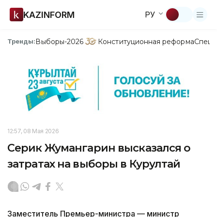
KAZINFORM
РУ
Выборы-2026
Конституционная реформа
Спецп
Тренды:
12:57, 08 Мая 2026
Серик Жумангарин высказался о
затратах на выборы в Курултай
Заместитель Премьер-министра — министр