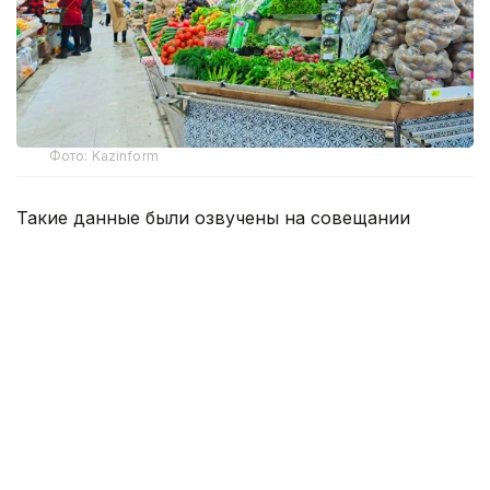
Фото: Kazinform
Такие данные были озвучены на совещании
по вопросам стабилизации цен на социально
значимые продовольственные товары и инфляции
под председательством заместителя Премьер-
министра — министра национальной экономики
Серика Жумангарина.
Как было отмечено на совещании, по итогам июня
годовая инфляция в стране составила 10,3%
против 10,4% месяцем ранее. При этом уровень
инфляции выше среднереспубликанского