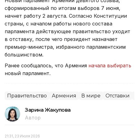
Новый парламент Армении девятого созыва,
сформированный по итогам выборов 7 июня,
начнет работу 2 августа. Согласно Конституции
страны, с началом работы нового состава
парламента действующее правительство уходит
в отставку, после чего президент назначает
премьер-министра, избранного парламентским
большинством.
Ранее сообщалось, что Армения
начала выбирать
новый парламент.
Правительство
Армения
В мире
Отставки
П
Зарина Жакупова
Автор
21:31, 23 Июля 2026