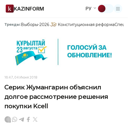
KAZINFORM
РУ
Выборы-2026
Конституционная реформа
Спецп
Тренды:
16:47, 04 Июня 2018
Серик Жумангарин объяснил
долгое рассмотрение решения
покупки Kcell