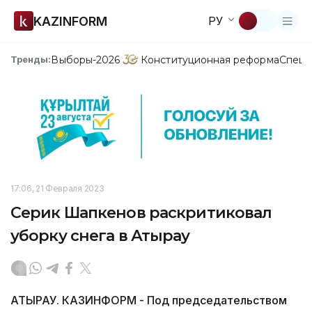
KAZINFORM
РУ
Выборы-2026
Конституционная реформа
Спецп
Тренды:
17:06, 21 Февраля 2023
Серик Шапкенов раскритиковал
уборку снега в Атырау
АТЫРАУ. КАЗИНФОРМ - Под председательством