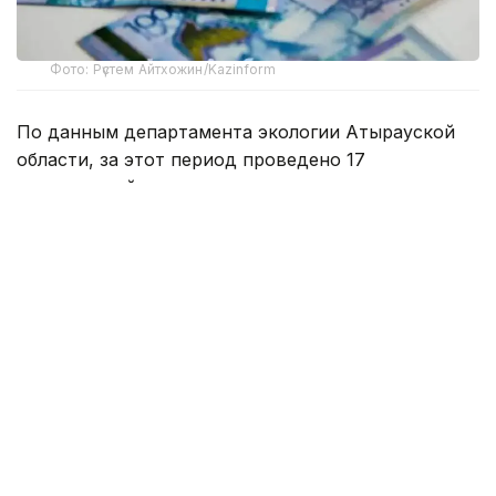
Фото: Рүстем Айтхожин/Kazinform
По данным департамента экологии Атырауской
области, за этот период проведено 17
мероприятий государственного контроля
за соблюдением экологических требований.
В их числе пять профилактических проверок, семь
внеплановых и пять проверок на соответствие
установленным требованиям.
В ходе проверок выявлено 68 нарушений
экологического законодательства, по которым
выдано 17 предписаний об устранении
нарушений. По выявленным фактам возбуждено
218 административных дел. Общая сумма
наложенных штрафов составила 2 млрд 418,8 млн