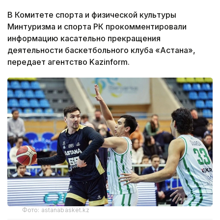
В Комитете спорта и физической культуры
Минтуризма и спорта РК прокомментировали
информацию касательно прекращения
деятельности баскетбольного клуба «Астана»,
передает агентство Kazinform.
Фото: astanabasket.kz