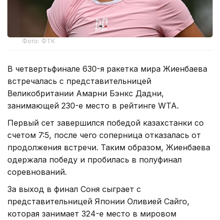
Фото: ФТК
В четвертьфинале 630-я ракетка мира Жиенбаева
встречалась с представительницей
Великобритании Амарни Бэнкс Дадни,
занимающей 230-е место в рейтинге WTA.
Первый сет завершился победой казахстанки со
счетом 7:5, после чего соперница отказалась от
продолжения встречи. Таким образом, Жиенбаева
одержала победу и пробилась в полуфинал
соревнований.
За выход в финал Соня сыграет с
представительницей Японии Оливией Сайго,
которая занимает 324-е место в мировом