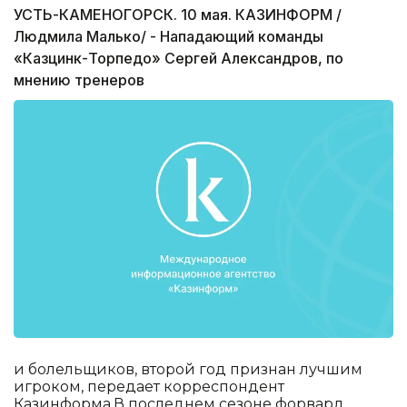
УСТЬ-КАМЕНОГОРСК. 10 мая. КАЗИНФОРМ /
Людмила Малько/ - Нападающий команды
«Казцинк-Торпедо» Сергей Александров, по
мнению тренеров
и болельщиков, второй год признан лучшим
игроком, передает корреспондент
Казинформа.В последнем сезоне форвард