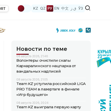
KZ
QZ
РУ
EN
中文
ق ز
ЎЗ
ORT
Новости по теме
08 августа 2026, 21:46
Волонтеры очистили скалы
Каркаралинского нацпарка от
вандальных надписей
08 августа 2026, 21:05
Team KZ уступила российской LIGA
PRO TEAM в лазертаге в финале
«Игр будущего»
08 августа 2026, 20:24
Team KZ выиграла первую карту