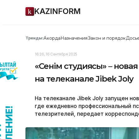
KAZINFORM
Акорда
Назначения
Закон и порядок
Дось
Тренды:
16:26, 16 Сентября 2025
«Сенім студиясы» – нова
на телеканале Jibek Joly
На телеканале Jibek Joly запущен но
где ежедневно профессиональный пс
телезрителей, передает корреспонде