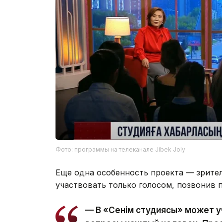
Фото: программы на телеканале Jibek Joly
Еще одна особенность проекта — зрител
участвовать только голосом, позвонив 
— В «Сенім студиясы» может у