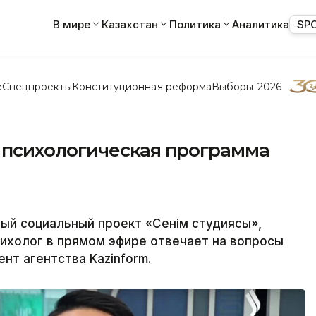
В мире
Казахстан
Политика
Аналитика
SP
е
Спецпроекты
Конституционная реформа
Выборы-2026
я психологическая программа
вый социальный проект «Сенім студиясы»,
ихолог в прямом эфире отвечает на вопросы
нт агентства Kazinform.