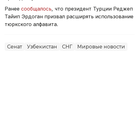
Ранее
сообщалось
, что президент Турции Реджеп
Тайип Эрдоган призвал расширять использование
тюркского алфавита.
Сенат
Узбекистан
СНГ
Мировые новости
Алихан Аскар
Автор
11:34, 30 Июня 2026
Началось последнее в истории
совместное заседание палат
Парламента РК