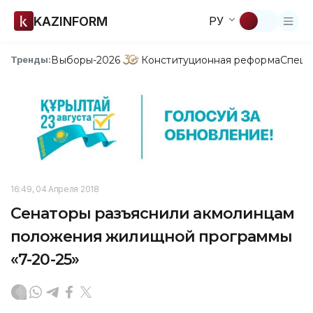
KAZINFORM
РУ
Выборы-2026
Конституционная реформа
Спецп
Тренды:
16:49, 04 Апреля 2018
Сенаторы разъяснили акмолинцам
положения жилищной программы
«7-20-25»