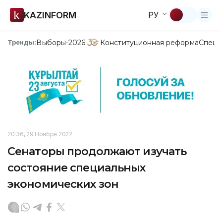
KAZINFORM
РУ
Выборы-2026
Конституционная реформа
Спецп
Тренды:
20:36, 29 Ноября 2022
Сенаторы продолжают изучать
состояние специальных
экономических зон