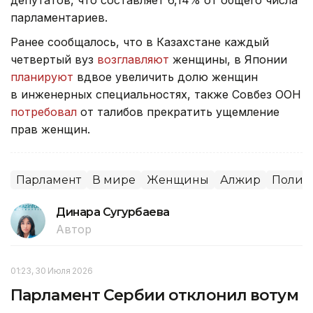
парламентариев.
Ранее сообщалось, что в Казахстане каждый
четвертый вуз
возглавляют
женщины, в Японии
планируют
вдвое увеличить долю женщин
в инженерных специальностях, также Совбез ООН
потребовал
от талибов прекратить ущемление
прав женщин.
Парламент
В мире
Женщины
Алжир
Полит
Динара Сугурбаева
Автор
01:23, 30 Июля 2026
Парламент Сербии отклонил вотум