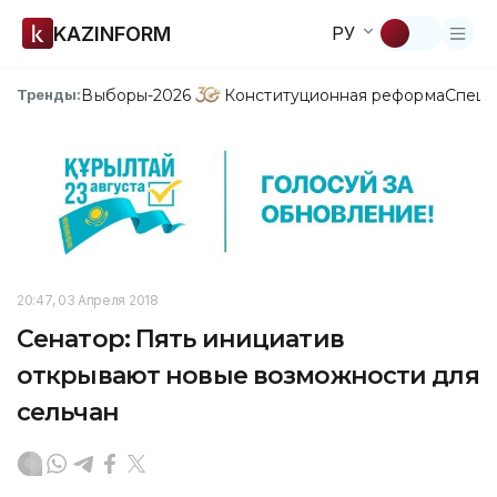
KAZINFORM
РУ
Выборы-2026
Конституционная реформа
Спецп
Тренды:
20:47, 03 Апреля 2018
Сенатор: Пять инициатив
открывают новые возможности для
сельчан