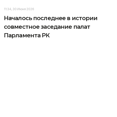
11:34, 30 Июня 2026
Началось последнее в истории
совместное заседание палат
Парламента РК
В Астане началось последнее в истории
совместное заседание палат Парламента
Казахстана, передает корреспондент агентства
Kazinform.