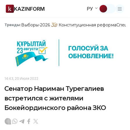
KAZINFORM
РУ
Выборы-2026
Конституционная реформа
Спецп
Тренды:
14:43, 20 Июля 2022
Сенатор Нариман Турегалиев
встретился с жителями
Бокейординского района ЗКО