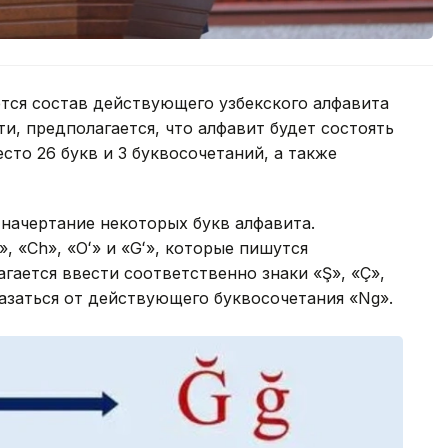
ется состав действующего узбекского алфавита
ти, предполагается, что алфавит будет состоять
есто 26 букв и 3 буквосочетаний, а также
 начертание некоторых букв алфавита.
, «Ch», «Oʻ» и «Gʻ», которые пишутся
гается ввести соответственно знаки «Ş», «Ç»,
казаться от действующего буквосочетания «Ng».