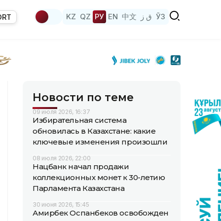
KZ
QZ
РУ
EN
中文
ق ز
ЎЗ
ORT
Новости по теме
09 июля 2026, 16:37
Избирательная система
обновилась в Казахстане: какие
ключевые изменения произошли
08 июля 2026, 22:00
Нацбанк начал продажи
коллекционных монет к 30-летию
Парламента Казахстана
30 июня 2026, 15:45
Амирбек Оспанбеков освобожден