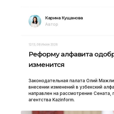
Карина Кущанова
Автор
12:13, 08 Июля 2026
Реформу алфавита одобри
изменится
Законодательная палата Олий Мажлис
внесении изменений в узбекский алф
направлен на рассмотрение Сената,
агентства Kazinform.