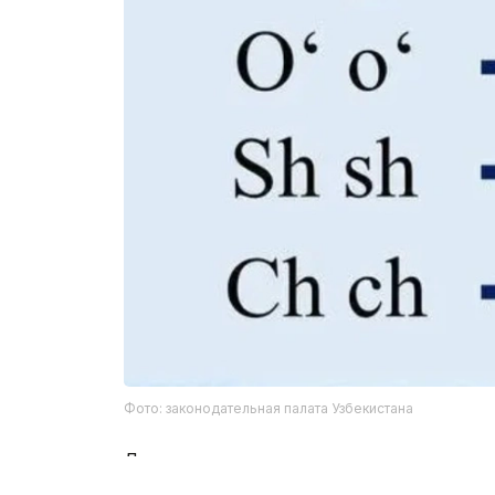
Фото: законодательная палата Узбекистана
Депутаты предложили внедрять изменен
национальная валюта и ценные бумаги 