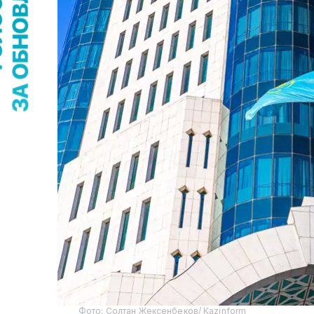
Фото: Солтан Жексенбеков/ Kazinform