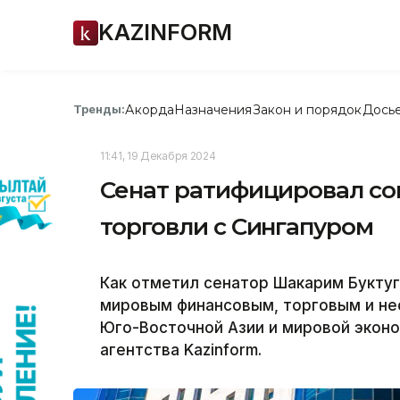
KAZINFORM
Акорда
Назначения
Закон и порядок
Дось
Тренды:
11:41, 19 Декабря 2024
Сенат ратифицировал с
торговли с Сингапуром
Как отметил сенатор Шакарим Буктуг
мировым финансовым, торговым и н
Юго-Восточной Азии и мировой экон
агентства Kazinform.