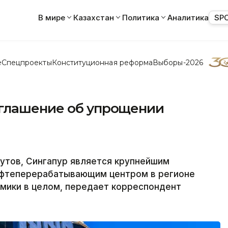
В мире
Казахстан
Политика
Аналитика
SP
е
Спецпроекты
Конституционная реформа
Выборы-2026
оглашение об упрощении
утов, Сингапур является крупнейшим
ефтеперерабатывающим центром в регионе
омики в целом, передает корреспондент