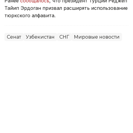
Ранее
сообщалось
, что президент Турции Реджеп
Тайип Эрдоган призвал расширять использование
тюркского алфавита.
Сенат
Узбекистан
СНГ
Мировые новости
Алихан Аскар
Автор
11:34, 30 Июня 2026
Началось последнее в истории
совместное заседание палат
Парламента РК