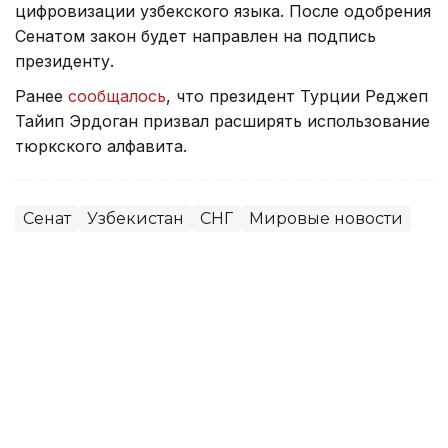
цифровизации узбекского языка. После одобрения
Сенатом закон будет направлен на подпись
президенту.
Ранее
сообщалось
, что президент Турции Реджеп
Тайип Эрдоган призвал расширять использование
тюркского алфавита.
Сенат
Узбекистан
СНГ
Мировые новости
Алихан Аскар
Автор
11:34, 30 Июня 2026
Началось последнее в истории
совместное заседание палат