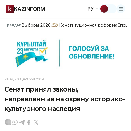
KAZINFORM
РУ
Выборы-2026
Конституционная реформа
Спецп
Тренды:
21:09, 20 Декабря 2019
Сенат принял законы,
направленные на охрану историко-
культурного наследия