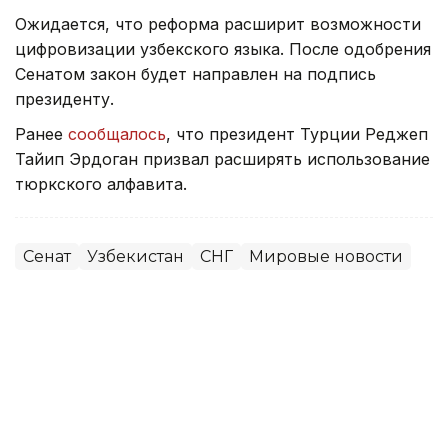
Ожидается, что реформа расширит возможности
цифровизации узбекского языка. После одобрения
Сенатом закон будет направлен на подпись
президенту.
Ранее
сообщалось
, что президент Турции Реджеп
Тайип Эрдоган призвал расширять использование
тюркского алфавита.
Сенат
Узбекистан
СНГ
Мировые новости
Алихан Аскар
Автор
11:34, 30 Июня 2026
Началось последнее в истории