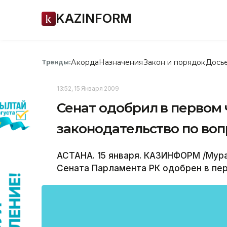
KAZINFORM
Акорда
Назначения
Закон и порядок
Дось
Тренды:
13:52, 15 Января 2009
Сенат одобрил в первом 
законодательство по во
АСТАНА. 15 января. КАЗИНФОРМ /Мура
Сената Парламента РК одобрен в пер