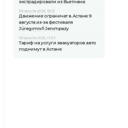
экстрадировали из Вьетнама
06 августа 2026, 18:12
Движение ограничат в Астане 9
августа из-за фестиваля
Jüregımnıñ Jenımpazy
06 августа 2026, 17:53
Тариф на услуги эвакуаторов авто
поднимут в Астане