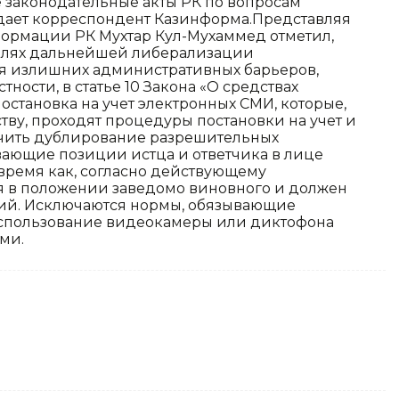
 законодательные акты РК по вопросам
дает корреспондент Казинформа.Представляя
формации РК Мухтар Кул-Мухаммед отметил,
целях дальнейшей либерализации
ия излишних административных барьеров,
ности, в статье 10 Закона «О средствах
становка на учет электронных СМИ, которые,
ву, проходят процедуры постановки на учет и
ючить дублирование разрешительных
вающие позиции истца и ответчика в лице
 время как, согласно действующему
ся в положении заведомо виновного и должен
ний. Исключаются нормы, обязывающие
использование видеокамеры или диктофона
ми.