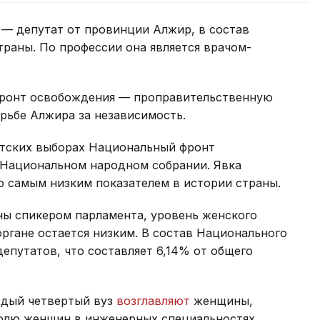
— депутат от провинции Алжир, в состав
раны. По профессии она является врачом-
ронт освобождения — проправительственную
рьбе Алжира за независимость.
нтских выборах Национальный фронт
в Национальном народном собрании. Явка
ло самым низким показателем в истории страны.
ны спикером парламента, уровень женского
ргане остается низким. В состав Национального
епутатов, что составляет 6,14% от общего
ждый четвертый вуз
возглавляют
женщины,
олю женщин в инженерных специальностях,