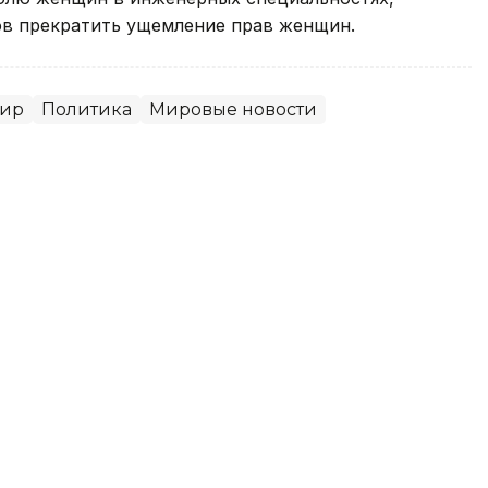
ов прекратить ущемление прав женщин.
ир
Политика
Мировые новости
нил вотум недоверия