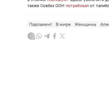
также Совбез ООН
потребовал
от талиб
Парламент
В мире
Женщины
Алж
Динара Сугурбаева
Автор
01:23, 30 Июля 2026
Парламент Сербии откло
правительству