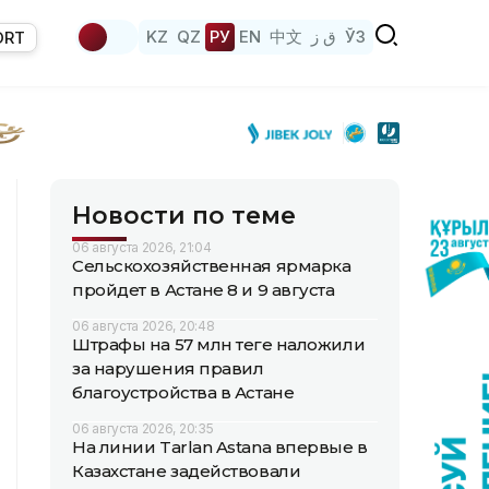
KZ
QZ
РУ
EN
中文
ق ز
ЎЗ
ORT
Новости по теме
06 августа 2026, 21:04
Сельскохозяйственная ярмарка
пройдет в Астане 8 и 9 августа
06 августа 2026, 20:48
Штрафы на 57 млн теңге наложили
за нарушения правил
благоустройства в Астане
06 августа 2026, 20:35
На линии Tarlan Astana впервые в
Казахстане задействовали