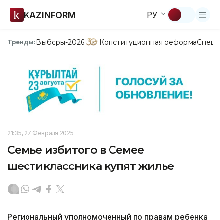
KAZINFORM
РУ
Выборы-2026
Конституционная реформа
Спецп
Тренды:
21:35, 27 Февраля 2025
Семье избитого в Семее
шестиклассника купят жилье
Региональный уполномоченный по правам ребенка