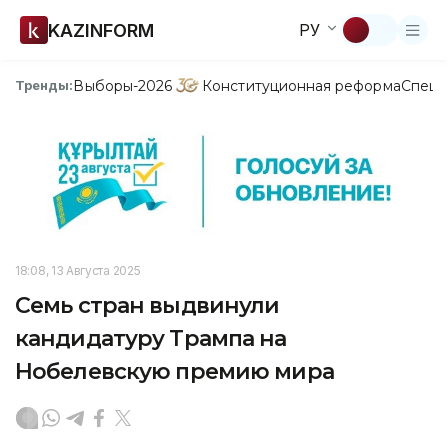
KAZINFORM
РУ
Выборы-2026
Конституционная реформа
Спецп
Тренды:
18:08, 13 Августа 2025
Семь стран выдвинули
кандидатуру Трампа на
Нобелевскую премию мира