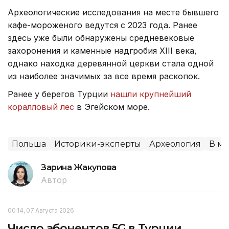
Археологические исследования на месте бывшего
кафе-мороженого ведутся с 2023 года. Ранее
здесь уже были обнаружены средневековые
захоронения и каменные надгробия XIII века,
однако находка деревянной церкви стала одной
из наиболее значимых за все время раскопок.
Ранее у берегов Турции
нашли крупнейший
коралловый лес
в Эгейском море.
Польша
Историки-эксперты
Археология
В м
Зарина Жакупова
Автор
00:14, 07 Августа 2026
Число абонентов 5G в Турции