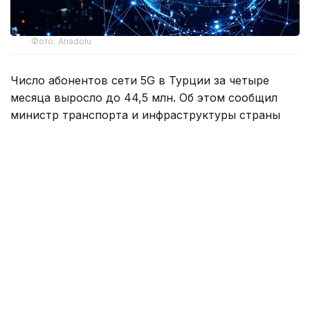
Фото: Anadolu
Число абонентов сети 5G в Турции за четыре
месяца выросло до 44,5 млн. Об этом сообщил
министр транспорта и инфраструктуры страны
Абдулкадир Уралоглу.
По его словам, коммерческое использование 5G
в мобильных сетях по всей Турции началось
1 апреля. Уже в первый день к новой технологии
подключились около 21 млн пользователей,
а к настоящему времени их число увеличилось
более чем вдвое.
Министр отметил, что сегодня более половины
населения страны пользуется услугами 5G, то есть
фактически каждый второй житель является