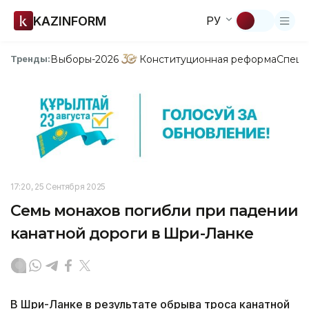
KAZINFORM
РУ
Выборы-2026
Конституционная реформа
Спецп
Тренды:
17:20, 25 Сентября 2025
Семь монахов погибли при падении
канатной дороги в Шри-Ланке
В Шри-Ланке в результате обрыва троса канатной