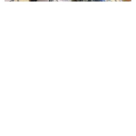
Фото: Sebaguir / FOTODOM
Согласно документу, администрация президента
США Дональда Трампа совместно с Конгрессом
планирует объявить о выделении $1 млрд в
рамках пакета помощи в сфере безопасности для
поддержки нового президента Колумбии. Как
отмечается в заявлении, средства будут
направлены на совместную с Вашингтоном
борьбу с организованной преступностью и